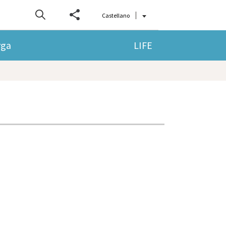
Castellano
rga
LIFE