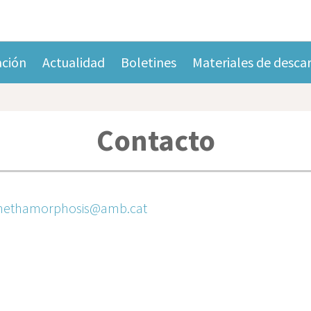
ación
Actualidad
Boletines
Materiales de desca
Contacto
emethamorphosis@amb.cat